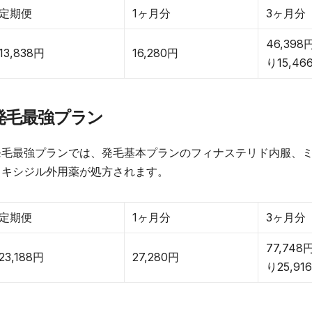
定期便
1ヶ月分
3ヶ月分
46,39
13,838円
16,280円
り15,4
発毛最強プラン
発毛最強プランでは、発毛基本プランのフィナステリド内服、
ノキシジル外用薬が処方されます。
定期便
1ヶ月分
3ヶ月分
77,74
23,188円
27,280円
り25,91