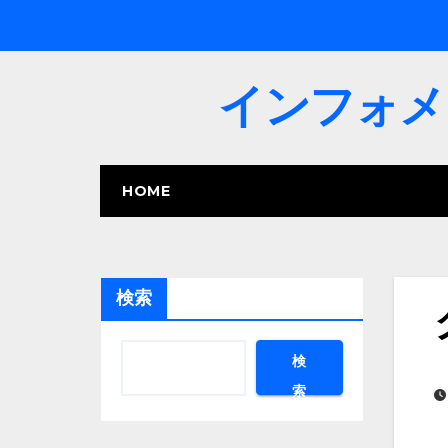
内
容
を
インフォメーシ
ス
キ
ッ
HOME
プ
検索
検
索